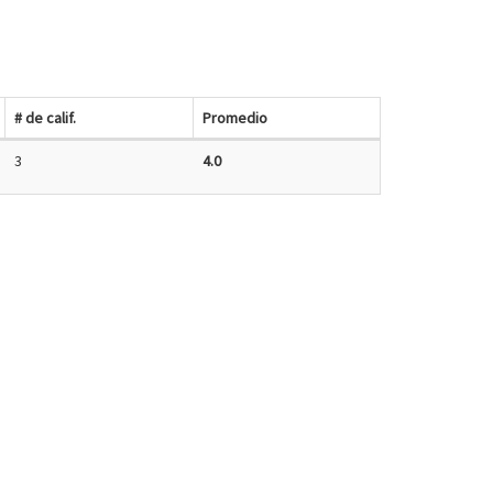
# de calif.
Promedio
3
4.0