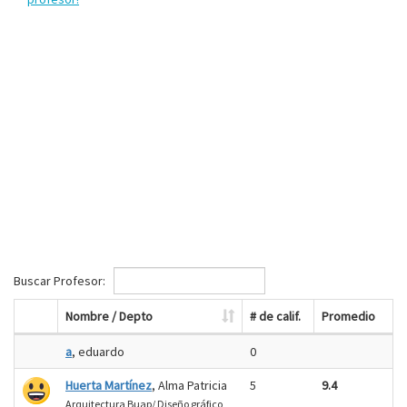
Buscar Profesor:
Nombre / Depto
# de calif.
Promedio
a
, eduardo
0
Huerta Martínez
, Alma Patricia
5
9.4
Arquitectura Buap/ Diseño gráfico