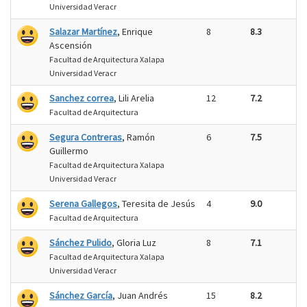
Universidad Veracr
Salazar Martínez
, Enrique
8
8.3
Ascensión
Facultad de Arquitectura Xalapa
Universidad Veracr
Sanchez correa
, Lili Arelia
12
7.2
Facultad de Arquitectura
Segura Contreras
, Ramón
6
7.5
Guillermo
Facultad de Arquitectura Xalapa
Universidad Veracr
Serena Gallegos
, Teresita de Jesús
4
9.0
Facultad de Arquitectura
Sánchez Pulido
, Gloria Luz
8
7.1
Facultad de Arquitectura Xalapa
Universidad Veracr
Sánchez García
, Juan Andrés
15
8.2