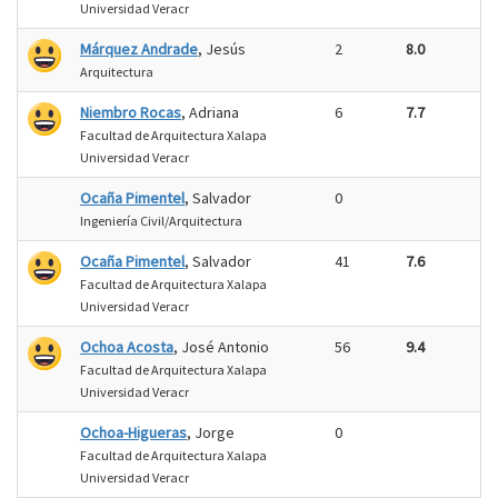
Universidad Veracr
Márquez Andrade
, Jesús
2
8.0
Arquitectura
Niembro Rocas
, Adriana
6
7.7
Facultad de Arquitectura Xalapa
Universidad Veracr
Ocaña Pimentel
, Salvador
0
Ingeniería Civil/Arquitectura
Ocaña Pimentel
, Salvador
41
7.6
Facultad de Arquitectura Xalapa
Universidad Veracr
Ochoa Acosta
, José Antonio
56
9.4
Facultad de Arquitectura Xalapa
Universidad Veracr
Ochoa-Higueras
, Jorge
0
Facultad de Arquitectura Xalapa
Universidad Veracr