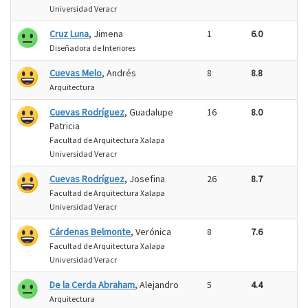
Universidad Veracr
Cruz Luna
, Jimena
1
6.0
Diseñadora de Interiores
Cuevas Melo
, Andrés
8
8.8
Arquitectura
Cuevas Rodríguez
, Guadalupe
16
8.0
Patricia
Facultad de Arquitectura Xalapa
Universidad Veracr
Cuevas Rodríguez
, Josefina
26
8.7
Facultad de Arquitectura Xalapa
Universidad Veracr
Cárdenas Belmonte
, Verónica
8
7.6
Facultad de Arquitectura Xalapa
Universidad Veracr
De la Cerda Abraham
, Alejandro
5
4.4
Arquitectura