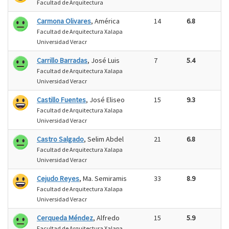
Facultad de Arquitectura
Carmona Olivares
, América
14
6.8
Facultad de Arquitectura Xalapa
Universidad Veracr
Carrillo Barradas
, José Luis
7
5.4
Facultad de Arquitectura Xalapa
Universidad Veracr
Castillo Fuentes
, José Eliseo
15
9.3
Facultad de Arquitectura Xalapa
Universidad Veracr
Castro Salgado
, Selim Abdel
21
6.8
Facultad de Arquitectura Xalapa
Universidad Veracr
Cejudo Reyes
, Ma. Semiramis
33
8.9
Facultad de Arquitectura Xalapa
Universidad Veracr
Cerqueda Méndez
, Alfredo
15
5.9
Facultad de Arquitectura Xalapa