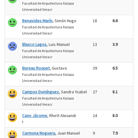
Facultad de Arquitectura Xalapa
Universidad Veracr
Benavides Marín
, Simón Hugo
18
6.6
Facultad de Arquitectura Xalapa
Universidad Veracr
Blasco Lagos
, Luis Manuel
13
3.9
Facultad de Arquitectura Xalapa
Universidad Veracr
Bureau Roquet
, Gustavo
39
6.5
Facultad de Arquitectura Xalapa
Universidad Veracr
Campos Domínguez
, Sandra Ysabel
27
8.1
Facultad de Arquitectura Xalapa
Universidad Veracr
Cano Jácome
, Rhett Alexandr
24
8.0
f
Carmona Noguera
, Juan Manuel
9
7.9