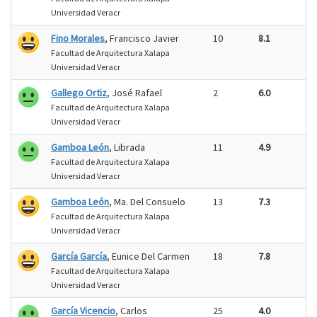
Universidad Veracr
Fino Morales
, Francisco Javier
10
8.1
Facultad de Arquitectura Xalapa
Universidad Veracr
Gallego Ortiz
, José Rafael
2
6.0
Facultad de Arquitectura Xalapa
Universidad Veracr
Gamboa León
, Librada
11
4.9
Facultad de Arquitectura Xalapa
Universidad Veracr
Gamboa León
, Ma. Del Consuelo
13
7.3
Facultad de Arquitectura Xalapa
Universidad Veracr
García García
, Eunice Del Carmen
18
7.8
Facultad de Arquitectura Xalapa
Universidad Veracr
García Vicencio
, Carlos
25
4.0