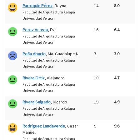
Parroquín Pérez
, Reyna
14
8.0
Facultad de Arquitectura Xalapa
Universidad Veracr
Perez Acosta
, Eva
16
6.4
Facultad de Arquitectura Xalapa
Universidad Veracr
Peña Aburto
, Ma. Guadalupe N
7
3.0
Facultad de Arquitectura Xalapa
Universidad Veracr
Rivera Ortiz
, Alejandro
10
4.7
Facultad de Arquitectura Xalapa
Universidad Veracr
Rivera Salgado
, Ricardo
19
4.9
Facultad de Arquitectura Xalapa
Universidad Veracr
Rodríguez Landaverde
, Cesar
9
9.6
Manuel
Facultad de Arquitectura Xalapa