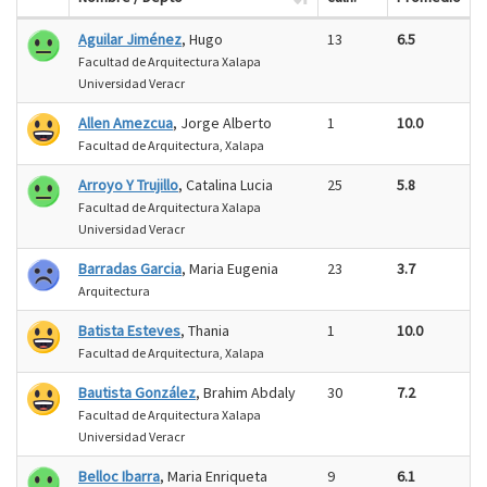
Aguilar Jiménez
, Hugo
13
6.5
Facultad de Arquitectura Xalapa
Universidad Veracr
Allen Amezcua
, Jorge Alberto
1
10.0
Facultad de Arquitectura, Xalapa
Arroyo Y Trujillo
, Catalina Lucia
25
5.8
Facultad de Arquitectura Xalapa
Universidad Veracr
Barradas Garcia
, Maria Eugenia
23
3.7
Arquitectura
Batista Esteves
, Thania
1
10.0
Facultad de Arquitectura, Xalapa
Bautista González
, Brahim Abdaly
30
7.2
Facultad de Arquitectura Xalapa
Universidad Veracr
Belloc Ibarra
, Maria Enriqueta
9
6.1