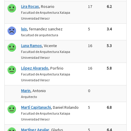
Lira Rocas
, Rosario
17
6.2
Facultad de Arquitectura Xalapa
Universidad Veracr
luis
, fernandez sanchez
5
3.4
facultad de arquitectura
Luna Ramos
, Vicente
16
5.3
Facultad de Arquitectura Xalapa
Universidad Veracr
López Alvarado
, Porfirio
16
5.8
Facultad de Arquitectura Xalapa
Universidad Veracr
Marin
, Antonio
0
Arquitecto
Martí Capitanachi
, Daniel Rolando
5
6.8
Facultad de Arquitectura Xalapa
Universidad Veracr
Martínez Aguilar
, Gladys
5
6.4