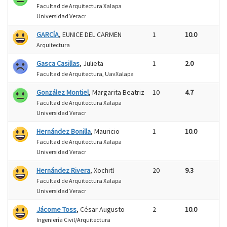
Facultad de Arquitectura Xalapa
Universidad Veracr
GARCÍA
, EUNICE DEL CARMEN
1
10.0
Arquitectura
Gasca Casillas
, Julieta
1
2.0
Facultad de Arquitectura, UavXalapa
González Montiel
, Margarita Beatriz
10
4.7
Facultad de Arquitectura Xalapa
Universidad Veracr
Hernández Bonilla
, Mauricio
1
10.0
Facultad de Arquitectura Xalapa
Universidad Veracr
Hernández Rivera
, Xochitl
20
9.3
Facultad de Arquitectura Xalapa
Universidad Veracr
Jácome Toss
, César Augusto
2
10.0
Ingeniería Civil/Arquitectura