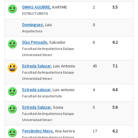
DIMAS AGUIRRE
, KARYME
2
5.5
ESTRUCTURISTA
Dominguez
, Luis
0
Arquitectura
Díaz Pensado
, Salvador
6
6.2
Facultad de Arquitectura Xalapa
Universidad Veracr
Estrada Salazar
, Luis Antonio
45
7.1
Facultad de Arquitectura Xalapa
Universidad Veracr
Estrada salazar
, Luis antonio
4
6.8
Facultad de arquitectufa
Estrada Salazar
, Sonia
5
5.8
Facultad de Arquitectura Xalapa
Universidad Veracr
Fernández Mayo
, Ana Aurora
17
6.2
Facultad de Arquitectura Xalapa