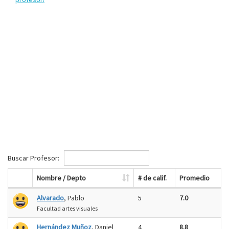
Buscar Profesor:
Nombre / Depto
# de calif.
Promedio
Alvarado
, Pablo
5
7.0
Facultad artes visuales
Hernández Muñoz
, Daniel
4
8.8