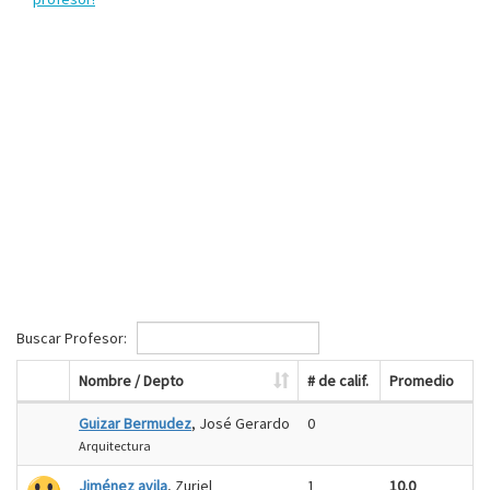
Buscar Profesor:
Nombre / Depto
# de calif.
Promedio
Guizar Bermudez
, José Gerardo
0
Arquitectura
Jiménez avila
, Zuriel
1
10.0