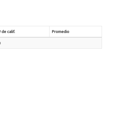
# de calif.
Promedio
0