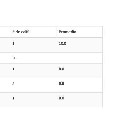
# de calif.
Promedio
1
10.0
0
1
8.0
5
9.6
1
8.0