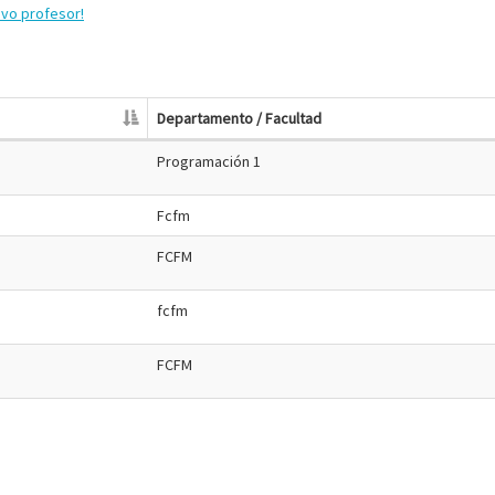
evo profesor!
Departamento / Facultad
Programación 1
Fcfm
FCFM
fcfm
FCFM