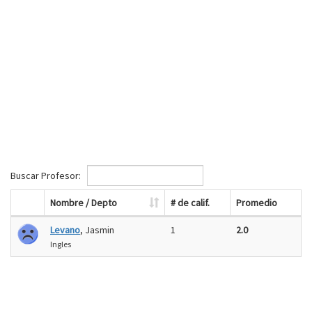
Buscar Profesor:
Nombre / Depto
# de calif.
Promedio
Levano
, Jasmin
1
2.0
Ingles