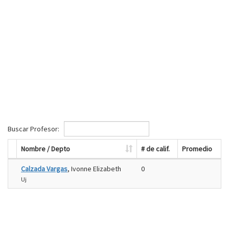
Buscar Profesor:
Nombre / Depto
# de calif.
Promedio
Calzada Vargas
, Ivonne Elizabeth
0
Uj