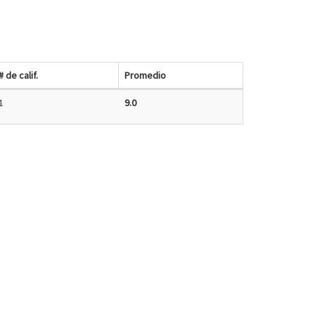
# de calif.
Promedio
1
9.0