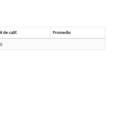
# de calif.
Promedio
0