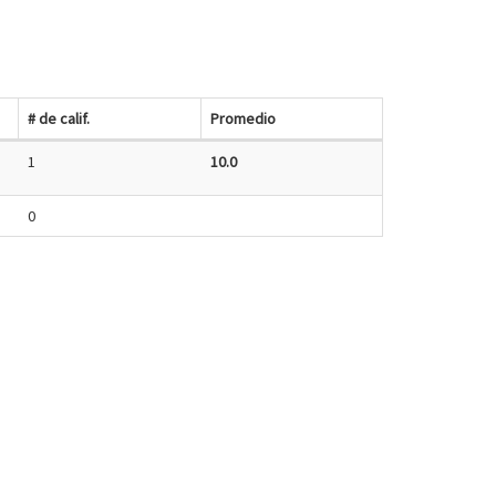
# de calif.
Promedio
1
10.0
0