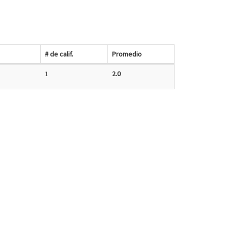
# de calif.
Promedio
1
2.0