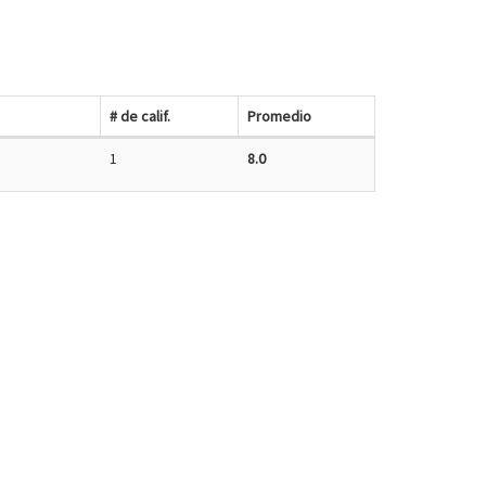
# de calif.
Promedio
1
8.0