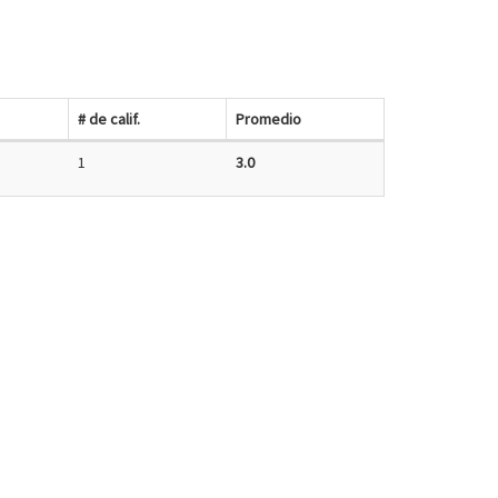
# de calif.
Promedio
1
3.0