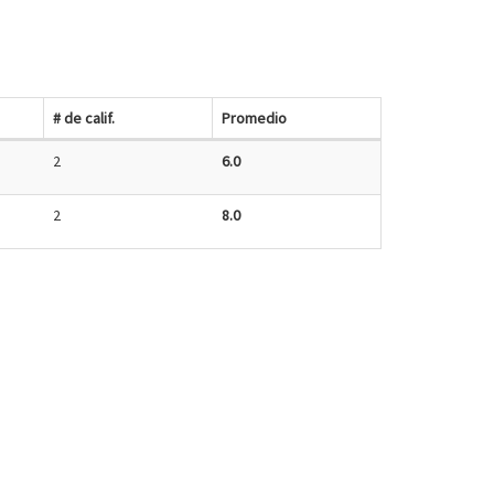
# de calif.
Promedio
2
6.0
2
8.0