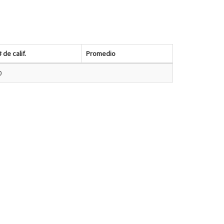
# de calif.
Promedio
0