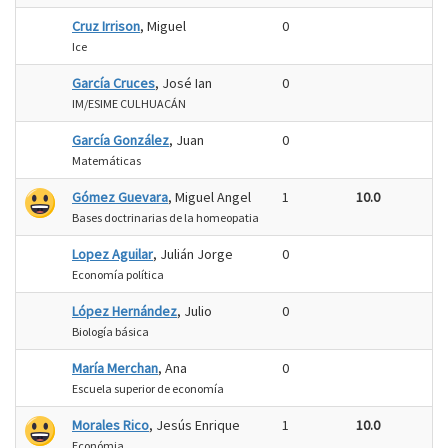
Cruz Irrison
, Miguel
0
Ice
García Cruces
, José Ian
0
IM/ESIME CULHUACÁN
García González
, Juan
0
Matemáticas
Gómez Guevara
, Miguel Angel
1
10.0
Bases doctrinarias de la homeopatia
Lopez Aguilar
, Julián Jorge
0
Economía política
López Hernández
, Julio
0
Biología básica
María Merchan
, Ana
0
Escuela superior de economía
Morales Rico
, Jesús Enrique
1
10.0
Económia