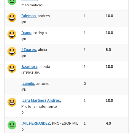
matematicas
"aleman
, andres
1
10.0
ipn
"cano
, rodrigo
1
10.0
ipn
#Zuares
, alicia
1
8.0
ipn
&zamora
, aleida
1
10.0
LITERATURA
,camilo
, antonio
0
IPN
,Lara Martinez Andres
,
1
10.0
Profe_simplemente
0-
,MIL HERNANDEZ
, PROFESOR MIL
1
4.0
0-