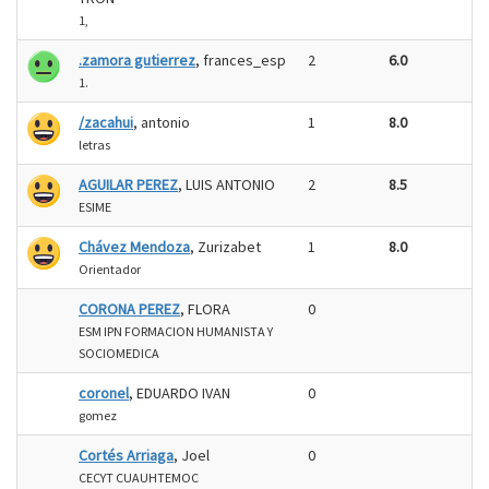
1,
.zamora gutierrez
, frances_esp
2
6.0
1.
/zacahui
, antonio
1
8.0
letras
AGUILAR PEREZ
, LUIS ANTONIO
2
8.5
ESIME
Chávez Mendoza
, Zurizabet
1
8.0
Orientador
CORONA PEREZ
, FLORA
0
ESM IPN FORMACION HUMANISTA Y
SOCIOMEDICA
coronel
, EDUARDO IVAN
0
gomez
Cortés Arriaga
, Joel
0
CECYT CUAUHTEMOC