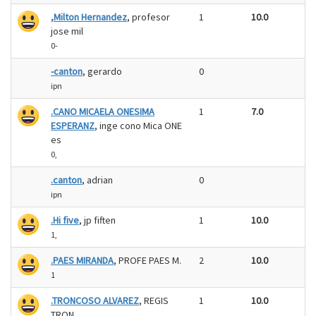
,Milton Hernandez
, profesor
1
10.0
jose mil
0-
-canton
, gerardo
0
ipn
.CANO MICAELA ONESIMA
1
7.0
ESPERANZ
, inge cono Mica ONE
es
0,
.canton
, adrian
0
ipn
.Hi five
, jp fiften
1
10.0
1,
.PAES MIRANDA
, PROFE PAES M.
2
10.0
1
.TRONCOSO ALVAREZ
, REGIS
1
10.0
TRON