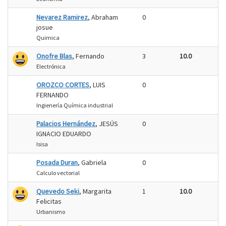
Nevarez Ramirez
, Abraham
0
josue
Quimica
Onofre Blas
, Fernando
3
10.0
Electrónica
OROZCO CORTES
, LUIS
0
FERNANDO
Ingienería Química industrial
Palacios Hernández
, JESÚS
0
IGNACIO EDUARDO
Isisa
Posada Duran
, Gabriela
0
Calculo vectorial
Quevedo Seki
, Margarita
1
10.0
Felicitas
Urbanismo