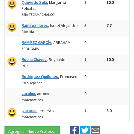
Quevedo Seki
, Margarita
1
10.0
Felicitas
ESIA TECAMACHALCO
Ramírez flores
, Israel Alejandro
3
7.7
Filosofía
RAMÍREZ GARCÍA
, ABRAHAM
0
ECONOMIA
Rocha Chávez
, Reynaldo
1
10.0
DFIE
Rodríguez Quiñones
, Francisco
0
Esca Tepepan
zacahui
, antonio
0
matematicas
¡zacarias
, ernesto
1
8.0
matematicas
Agrega un Nuevo Profesor