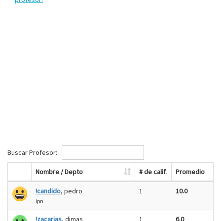
Buscar Profesor:
Nombre / Depto
# de calif.
Promedio
!candido
, pedro
1
10.0
ipn
!zacarias
, dimas
1
6.0