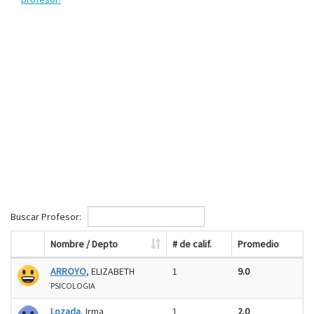
Buscar Profesor:
Nombre / Depto
# de calif.
Promedio
ARROYO
, ELIZABETH
1
9.0
PSICOLOGIA
Lozada
, Irma
1
2.0