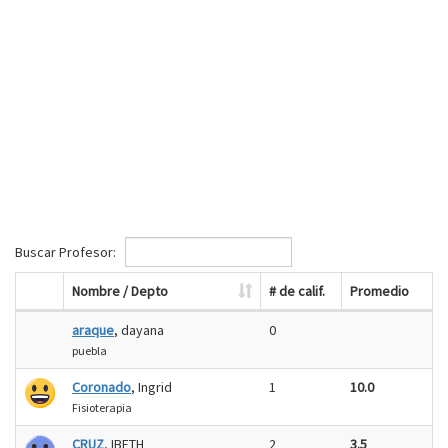
Buscar Profesor:
Nombre / Depto
# de calif.
Promedio
araque
, dayana
0
puebla
Coronado
, Ingrid
1
10.0
Fisioterapia
CRUZ
, IBETH
2
3.5