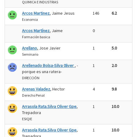
QUIMICA E INDUSTRIAS
Arcos Martinez
, Jaime Jesus
146
6.2
Economia
Arcos Martínez
, Jaime
0
Formación basica
Arellano
, Jose Javier
1
5.0
Seminario
Arellenado Bolsa-Silva 0liver
, -
1
2.0
porque es una ratera-
DIRECCIÓN
Arenas Valadez
, Hector
4
9.8
Derecho Penal
Arrasola Rata.Silva Oliver Gpe
,
1
10.0
Trepadora
ESIQIE
Arrasola Rata.Silva Oliver Gpe
,
1
10.0
Trepadora.