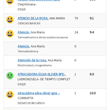
Cleptómana-
ESIQIE
ATENCIO DE LA ROSA
, ANA MARIA
79
9.1
CIENCIAS BASICAS
Atencio
, Ana Maria
24
9.4
Termodinamica de las sustancias puras
Atencio
, Ana María
0
Termodinámica
Atención de la rosa
, Ana María
0
Electricidad y magnetismo
ATRACADORA-51LVA 0L1VER 6PE-
,
1
6.0
LADRONZUELA- DE TIEMPO COMPLET
ESIQIE
atracadora-silva oliver gpe -
,
1
10.0
CORRUPTA
DESVIO DE RECURSOS