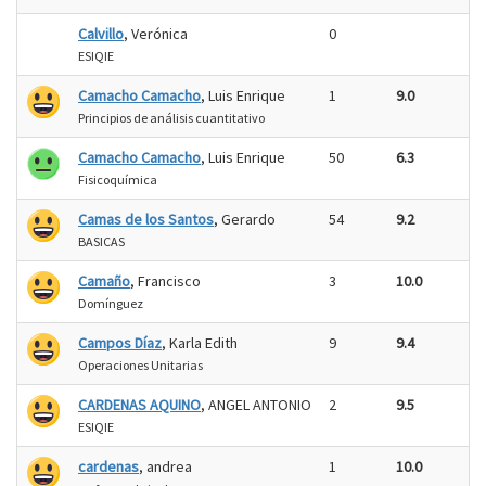
Calvillo
, Verónica
0
ESIQIE
Camacho Camacho
, Luis Enrique
1
9.0
Principios de análisis cuantitativo
Camacho Camacho
, Luis Enrique
50
6.3
Fisicoquímica
Camas de los Santos
, Gerardo
54
9.2
BASICAS
Camaño
, Francisco
3
10.0
Domínguez
Campos Díaz
, Karla Edith
9
9.4
Operaciones Unitarias
CARDENAS AQUINO
, ANGEL ANTONIO
2
9.5
ESIQIE
cardenas
, andrea
1
10.0