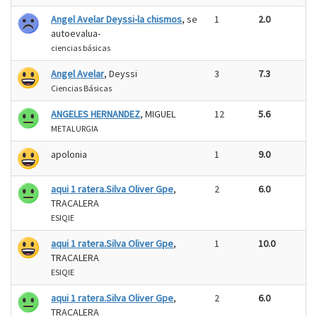
Angel Avelar Deyssi-la chismos
, se
1
2.0
autoevalua-
ciencias básicas
Angel Avelar
, Deyssi
3
7.3
Ciencias Básicas
ANGELES HERNANDEZ
, MIGUEL
12
5.6
METALURGIA
apolonia
1
9.0
aqui 1 ratera.Silva Oliver Gpe
,
2
6.0
TRACALERA
ESIQIE
aqui 1 ratera.Silva Oliver Gpe
,
1
10.0
TRACALERA
ESIQIE
aqui 1 ratera.Silva Oliver Gpe
,
2
6.0
TRACALERA