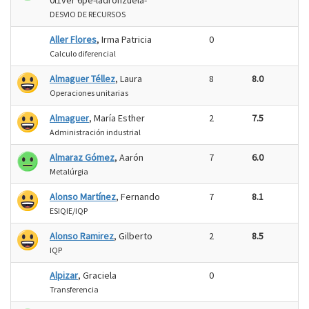
0l1ver 6pe-ladronzuela-
DESVIO DE RECURSOS
Aller Flores
, Irma Patricia
0
Calculo diferencial
Almaguer Téllez
, Laura
8
8.0
Operaciones unitarias
Almaguer
, María Esther
2
7.5
Administración industrial
Almaraz Gómez
, Aarón
7
6.0
Metalúrgia
Alonso Martínez
, Fernando
7
8.1
ESIQIE/IQP
Alonso Ramirez
, Gilberto
2
8.5
IQP
Alpizar
, Graciela
0
Transferencia