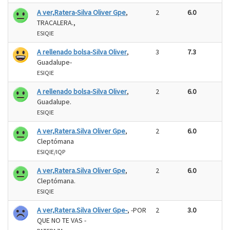
A ver,Ratera-Silva Oliver Gpe
,
2
6.0
TRACALERA.,
ESIQIE
A rellenado bolsa-Silva Oliver
,
3
7.3
Guadalupe-
ESIQIE
A rellenado bolsa-Silva Oliver
,
2
6.0
Guadalupe.
ESIQIE
A ver,Ratera.Silva Oliver Gpe
,
2
6.0
Cleptómana
ESIQIE/IQP
A ver,Ratera.Silva Oliver Gpe
,
2
6.0
Cleptómana.
ESIQIE
A ver,Ratera.Silva Oliver Gpe-
, -POR
2
3.0
QUE NO TE VAS -