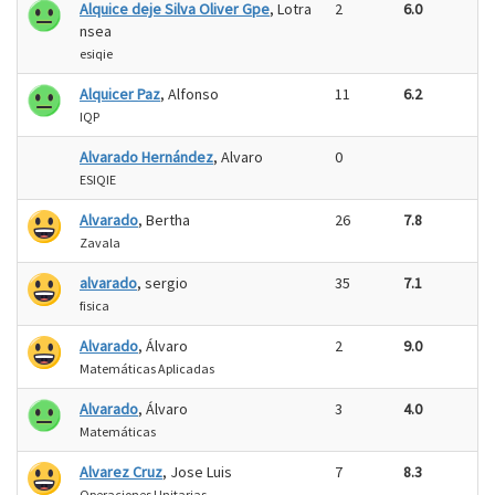
Alquice deje Silva Oliver Gpe
, Lotra
2
6.0
nsea
esiqie
Alquicer Paz
, Alfonso
11
6.2
IQP
Alvarado Hernández
, Alvaro
0
ESIQIE
Alvarado
, Bertha
26
7.8
Zavala
alvarado
, sergio
35
7.1
fisica
Alvarado
, Álvaro
2
9.0
Matemáticas Aplicadas
Alvarado
, Álvaro
3
4.0
Matemáticas
Alvarez Cruz
, Jose Luis
7
8.3
Operaciones Unitarias