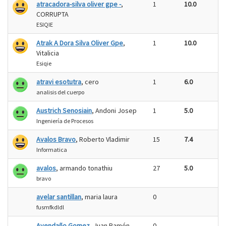
atracadora-silva oliver gpe -
,
1
10.0
CORRUPTA
ESIQIE
Atrak A Dora Silva Oliver Gpe
,
1
10.0
Vitalicia
Esiqie
atravi esotutra
, cero
1
6.0
analisis del cuerpo
Austrich Senosiain
, Andoni Josep
1
5.0
Ingeniería de Procesos
Avalos Bravo
, Roberto Vladimir
15
7.4
Informatica
avalos
, armando tonathiu
27
5.0
bravo
avelar santillan
, maria laura
0
fusmfkdldl
Avendaño Gomez
, Juan Ramón
0