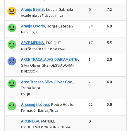
Araujo Bernal
, Leticia Gabriela
6
7.2
Academia de Fisicoquímica
Araujo Osorio
, Jorge Esteban
34
6.0
Metalurgia
ARCE MEDINA
, ENRIQUE
17
5.5
DISEÑO BASICO DE PROCESOS
ARCE TRACALADAS DIARIAMENTE-
, -
1
2.0
Silva Oliver GPE.-DESVIADORA-
DIRECCIÓN
Arce Transas Silva Oliver Gpe.
,
2
6.0
Trepa Dora
ESIQIE
Arciniega López
, Pedro Héctor
22
5.6
Formación Básica/Fisica
ARCINIEGA
, MANUEL
0
ESCUELA SUERIOR DE INGENIERIA