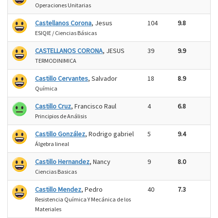
Operaciones Unitarias
Castellanos Corona
, Jesus
104
9.8
ESIQIE / Ciencias Básicas
CASTELLANOS CORONA
, JESUS
39
9.9
TERMODINIMICA
Castillo Cervantes
, Salvador
18
8.9
Química
Castillo Cruz
, Francisco Raul
4
6.8
Principios de Análisis
Castillo González
, Rodrigo gabriel
5
9.4
Álgebra lineal
Castillo Hernandez
, Nancy
9
8.0
Ciencias Basicas
Castillo Mendez
, Pedro
40
7.3
Resistencia Química Y Mecánica de los
Materiales