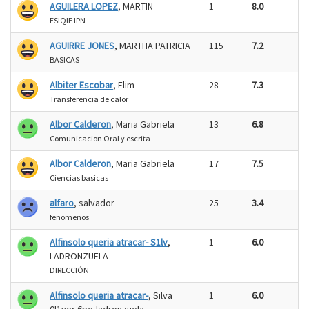
AGUILERA LOPEZ
, MARTIN
1
8.0
ESIQIE IPN
AGUIRRE JONES
, MARTHA PATRICIA
115
7.2
BASICAS
Albiter Escobar
, Elim
28
7.3
Transferencia de calor
Albor Calderon
, Maria Gabriela
13
6.8
Comunicacion Oral y escrita
Albor Calderon
, Maria Gabriela
17
7.5
Ciencias basicas
alfaro
, salvador
25
3.4
fenomenos
Alfinsolo queria atracar- S1lv
,
1
6.0
LADRONZUELA-
DIRECCIÓN
Alfinsolo queria atracar-
, Silva
1
6.0