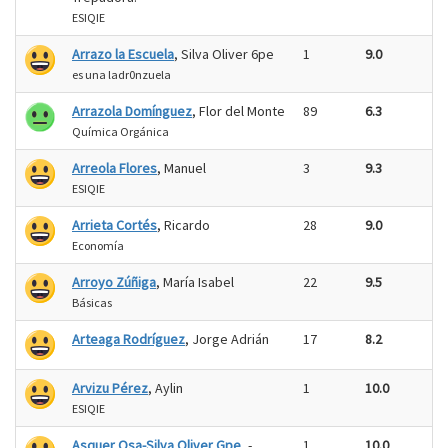
ESIQIE
Arrazo la Escuela
, Silva Oliver 6pe
1
9.0
es una ladr0nzuela
Arrazola Domínguez
, Flor del Monte
89
6.3
Química Orgánica
Arreola Flores
, Manuel
3
9.3
ESIQIE
Arrieta Cortés
, Ricardo
28
9.0
Economía
Arroyo Zúñiga
, María Isabel
22
9.5
Básicas
Arteaga Rodríguez
, Jorge Adrián
17
8.2
Arvizu Pérez
, Aylin
1
10.0
ESIQIE
Asquer Osa-Silva Oliver Gpe
, -
1
10.0