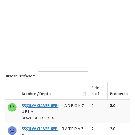
Buscar Profesor:
# de
Nombre / Depto
calif.
Promedio
$$$1LVA 0L1VER 6PE-
, -L A D R O N Z
2
5.0
U E L A-
DESV10 DE RECURS0S
$$$1LVA 0L1VER 6PE-
, -R A T E R A Z
2
2.0
A-