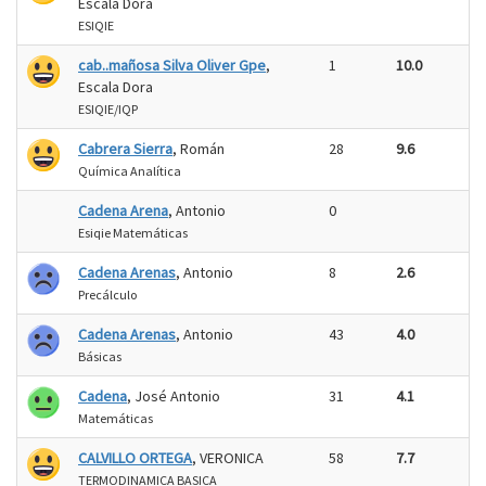
Escala Dora
ESIQIE
cab..mañosa Silva Oliver Gpe
,
1
10.0
Escala Dora
ESIQIE/IQP
Cabrera Sierra
, Román
28
9.6
Química Analítica
Cadena Arena
, Antonio
0
Esiqie Matemáticas
Cadena Arenas
, Antonio
8
2.6
Precálculo
Cadena Arenas
, Antonio
43
4.0
Básicas
Cadena
, José Antonio
31
4.1
Matemáticas
CALVILLO ORTEGA
, VERONICA
58
7.7
TERMODINAMICA BASICA