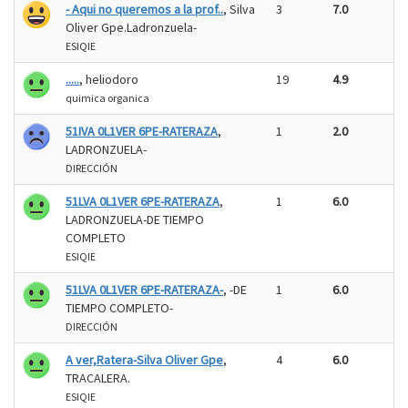
- Aqui no queremos a la prof..
, Silva
3
7.0
Oliver Gpe.Ladronzuela-
ESIQIE
.....
, heliodoro
19
4.9
quimica organica
51IVA 0L1VER 6PE-RATERAZA
,
1
2.0
LADRONZUELA-
DIRECCIÓN
51LVA 0L1VER 6PE-RATERAZA
,
1
6.0
LADRONZUELA-DE TIEMPO
COMPLETO
ESIQIE
51LVA 0L1VER 6PE-RATERAZA-
, -DE
1
6.0
TIEMPO COMPLETO-
DIRECCIÓN
A ver,Ratera-Silva Oliver Gpe
,
4
6.0
TRACALERA.
ESIQIE