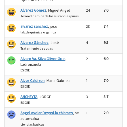
Alvarez Gomez
, Miguel Angel
24
7.0
Termodinamica de las sustancias puras
alvarez sanchez
, jose
28
7.4
lab.de quimica organica
Alvarez Sánchez
, José
4
9.5
Tratamiento de aguas
Alvaro Va. Silva Oliver Gpe
,
2
6.0
Ladronzuela
ESIQIE
Alvor Caldrron
, Maria Gabriela
1
7.0
ESIQIE
ANCHEYTA
, JORGE
3
8.7
ESIQIE
Angel Avelar Deyssi-la chismes
, se
1
2.0
autoevalua-
ciencias básicas