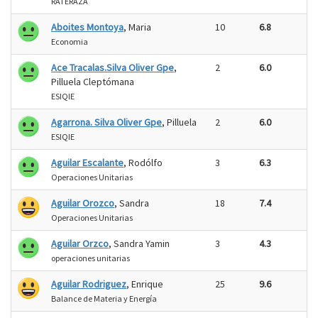
RATERAZA
Aboites Montoya
, Maria
10
6.8
Economia
Ace Tracalas.Silva Oliver Gpe
,
2
6.0
Pilluela Cleptómana
ESIQIE
Agarrona. Silva Oliver Gpe
, Pilluela
2
6.0
ESIQIE
Aguilar Escalante
, Rodólfo
3
6.3
Operaciones Unitarias
Aguilar Orozco
, Sandra
18
7.4
Operaciones Unitarias
Aguilar Orzco
, Sandra Yamin
3
4.3
operaciones unitarias
Aguilar Rodriguez
, Enrique
25
9.6
Balance de Materia y Energía