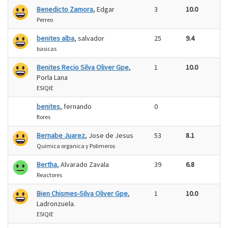
Benedicto Zamora
, Edgar
3
10.0
Perreo
benites alba
, salvador
25
9.4
basicas
Benites Recio Silva Oliver Gpe
,
1
10.0
Porla Lana
ESIQIE
benites
, fernando
0
flores
Bernabe Juarez
, Jose de Jesus
53
8.1
Quimica organica y Polimeros
Bertha
, Alvarado Zavala
39
6.8
Reactores
Bien Chismes-Silva Oliver Gpe
,
1
10.0
Ladronzuela.
ESIQIE