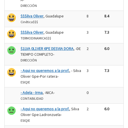
DIRECCIÓN
$$$ilva Oliver
, Guadalupe
8
8.4
Cinética$$$
$$$ilva Oliver
, Guadalupe
3
7.3
TERMODINAMICA$$$
$1LVA 0L1VER 6PE DESVIA DORA
, -DE
2
6.0
TIEMPO COMPLETO-
DIRECCIÓN
- Aqui no queremos a la prof.
, - Silva
3
7.3
Oliver Gpe-Por ratera-
ESIQIE
- Adela - Irma
, -NICA-
0
CONTABILIDAD
- Aqui no queremos a la prof.
, Silva
2
6.0
Oliver Gpe.Ladronzuela-
ESIQIE