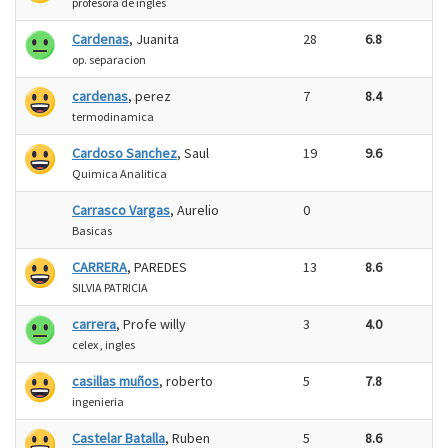
profesora de ingles
Cardenas
, Juanita
28
6.8
op. separacion
cardenas
, perez
7
8.4
termodinamica
Cardoso Sanchez
, Saul
19
9.6
Quimica Analitica
Carrasco Vargas
, Aurelio
0
Basicas
CARRERA
, PAREDES
13
8.6
SILVIA PATRICIA
carrera
, Profe willy
3
4.0
celex , ingles
casillas muños
, roberto
5
7.8
ingenieria
Castelar Batalla
, Ruben
5
8.6