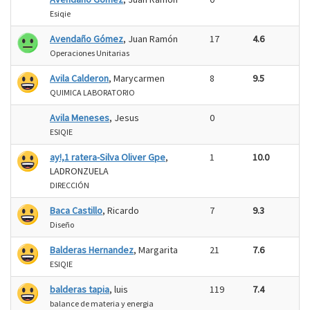
Esiqie
Avendaño Gómez
, Juan Ramón
17
4.6
Operaciones Unitarias
Avila Calderon
, Marycarmen
8
9.5
QUIMICA LABORATORIO
Avila Meneses
, Jesus
0
ESIQIE
ay!,1 ratera-Silva Oliver Gpe
,
1
10.0
LADRONZUELA
DIRECCIÓN
Baca Castillo
, Ricardo
7
9.3
Diseño
Balderas Hernandez
, Margarita
21
7.6
ESIQIE
balderas tapia
, luis
119
7.4
balance de materia y energia