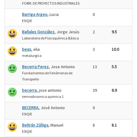
FORM. DE PROYECTOS INDUSTRIALES
Barriga Argeo
, Lucia
0
ESIQIE
Bañales González
, Jorge Jesús
2
9.5
Laboratorio de Fisicoquímica Básica
beas
, elia
3
10.0
metalurgica
Becerra Perez
, Jose Antonio
13
5.5
Fundamentos de Fenómenos de
Transporte
becerra
, jose antonio
39
6.9
termodinamica quimica 1
BECERRA
, José Antonio
0
ESIQIE
Beltrán Zúñiga
, Manuel
8
8.1
ESIQIE