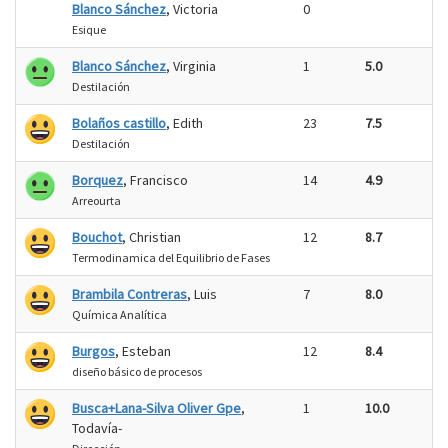
Blanco Sánchez
, Victoria
0
Esique
Blanco Sánchez
, Virginia
1
5.0
Destilación
Bolaños castillo
, Edith
23
7.5
Destilación
Borquez
, Francisco
14
4.9
Arreourta
Bouchot
, Christian
12
8.7
Termodinamica del Equilibrio de Fases
Brambila Contreras
, Luis
7
8.0
Química Analítica
Burgos
, Esteban
12
8.4
diseño básico de procesos
Busca+Lana-Silva Oliver Gpe
,
1
10.0
Todavía-