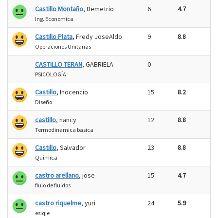
Castillo Montaño
, Demetrio
6
4.7
Ing. Economica
Castillo Plata
, Fredy JoseAldo
9
8.8
Operaciones Unitarias
CASTILLO TERAN
, GABRIELA
0
PSICOLOGÍA
Castillo
, Inocencio
15
8.2
Diseño
castillo
, nancy
12
8.8
Termodinamica basica
Castillo
, Salvador
23
8.8
Química
castro arellano
, jose
15
4.7
flujo de fluidos
castro riquelme
, yuri
24
5.9
esiqie