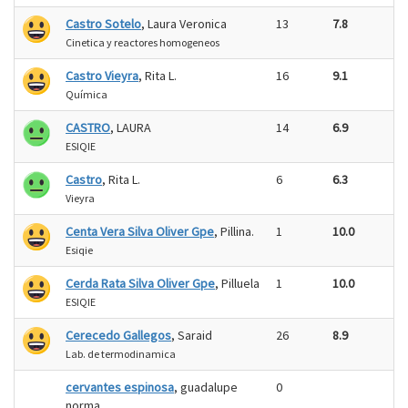
Castro Sotelo
, Laura Veronica
13
7.8
Cinetica y reactores homogeneos
Castro Vieyra
, Rita L.
16
9.1
Química
CASTRO
, LAURA
14
6.9
ESIQIE
Castro
, Rita L.
6
6.3
Vieyra
Centa Vera Silva Oliver Gpe
, Pillina.
1
10.0
Esiqie
Cerda Rata Silva Oliver Gpe
, Pilluela
1
10.0
ESIQIE
Cerecedo Gallegos
, Saraid
26
8.9
Lab. de termodinamica
cervantes espinosa
, guadalupe
0
norma