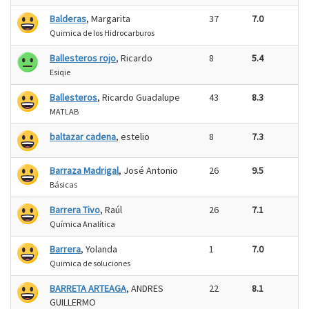
Balderas
, Margarita
37
7.0
Quimica de los Hidrocarburos
Ballesteros rojo
, Ricardo
8
5.4
Esiqie
Ballesteros
, Ricardo Guadalupe
43
8.3
MATLAB
baltazar cadena
, estelio
8
7.3
Barraza Madrigal
, José Antonio
26
9.5
Básicas
Barrera Tivo
, Raúl
26
7.1
Química Analítica
Barrera
, Yolanda
1
7.0
Quimica de soluciones
BARRETA ARTEAGA
, ANDRES
22
8.1
GUILLERMO