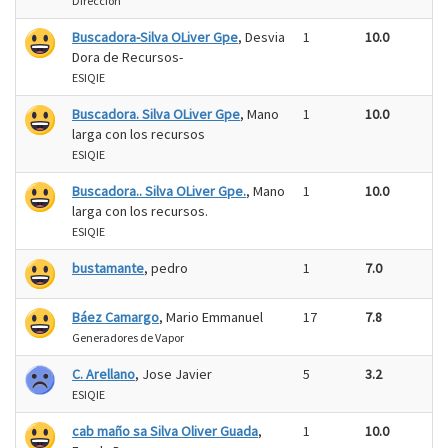
Dirección
Buscadora-Silva OLiver Gpe
, Desvia
1
10.0
Dora de Recursos-
ESIQIE
Buscadora. Silva OLiver Gpe
, Mano
1
10.0
larga con los recursos
ESIQIE
Buscadora.. Silva OLiver Gpe.
, Mano
1
10.0
larga con los recursos.
ESIQIE
bustamante
, pedro
1
7.0
Báez Camargo
, Mario Emmanuel
17
7.8
Generadores de Vapor
C. Arellano
, Jose Javier
5
3.2
ESIQIE
cab maño sa Silva Oliver Guada
,
1
10.0