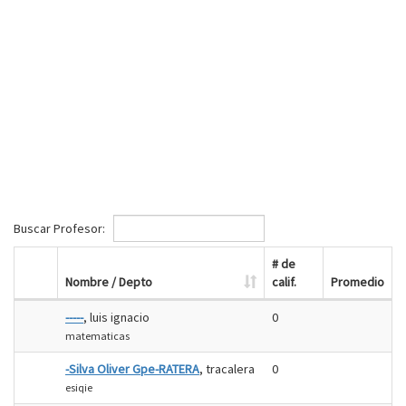
Buscar Profesor:
# de
Nombre / Depto
calif.
Promedio
-----
, luis ignacio
0
matematicas
-Silva Oliver Gpe-RATERA
, tracalera
0
esiqie