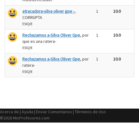
atracadora-silva oliver gpe -
,
1
10.0
CORRUPTA
ESIQIE
Rechazamos a-Silva Oliver Gpe
, por
1
10.0
que es una ratera-
ESIQIE
Rechazamos a-Silva Oliver Gpe
, por
1
10.0
ratera-
ESIQIE
Acerca de
|
Ayuda
|
Enviar Comentarios
|
Términos de Uso
©2026 MisProfesores.com