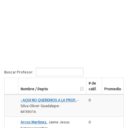
Buscar Profesor:
# de
Nombre / Depto
calif.
Promedio
- AQUI NO QUEREMOS A LA PROF
, -
0
Silva Oliver Guadalupe-
RATEROTA
Arcos Martinez
, Jaime Jesus
0
historias increibles