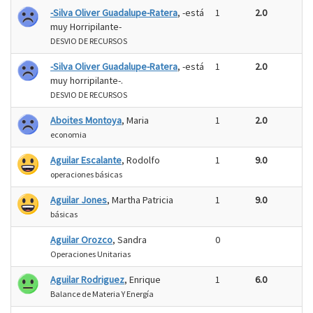
-Silva Oliver Guadalupe-Ratera
, -está
1
2.0
muy Horripilante-
DESVIO DE RECURSOS
-Silva Oliver Guadalupe-Ratera
, -está
1
2.0
muy horripilante-.
DESVIO DE RECURSOS
Aboites Montoya
, Maria
1
2.0
economia
Aguilar Escalante
, Rodolfo
1
9.0
operaciones básicas
Aguilar Jones
, Martha Patricia
1
9.0
básicas
Aguilar Orozco
, Sandra
0
Operaciones Unitarias
Aguilar Rodriguez
, Enrique
1
6.0
Balance de Materia Y Energía