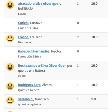
atracadora-silva oliver gpe -
,
1
10.0
RATERAZA
ESIQIE
Corichi
, Gustavo
0
Flujo de Fluidos
Franco
, Eduardo
2
10.0
Destilación
Habacuch Hernandez
, Hector
0
Formación Básica
Rechazamos a-Silva Oliver Gpe-
, por
1
10.0
que es una Ratera
esiqie
Rodríguez Lara
, Álvaro
1
10.0
Química General
serrano c.
, francisco
1
9.0
quimica orgánica