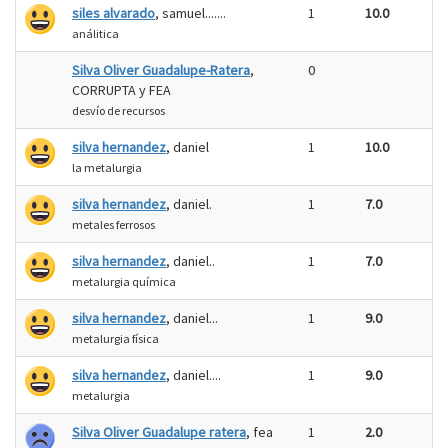
siles alvarado
, samuel.......
1
10.0
análitica
Silva Oliver Guadalupe-Ratera
,
0
CORRUPTA y FEA
desvío de recursos
silva hernandez
, daniel
1
10.0
la metalurgia
silva hernandez
, daniel.
1
7.0
metales ferrosos
silva hernandez
, daniel..
1
7.0
metalurgia química
silva hernandez
, daniel...
1
9.0
metalurgia física
silva hernandez
, daniel....
1
9.0
metalurgia
Silva Oliver Guadalupe ratera
, fea
1
2.0