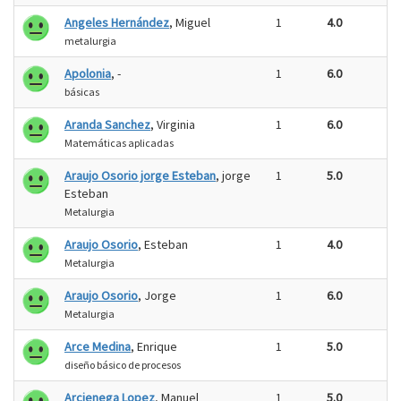
Angeles Hernández
, Miguel
1
4.0
metalurgia
Apolonia
, -
1
6.0
básicas
Aranda Sanchez
, Virginia
1
6.0
Matemáticas aplicadas
Araujo Osorio jorge Esteban
, jorge
1
5.0
Esteban
Metalurgia
Araujo Osorio
, Esteban
1
4.0
Metalurgia
Araujo Osorio
, Jorge
1
6.0
Metalurgia
Arce Medina
, Enrique
1
5.0
diseño básico de procesos
Arcienega Lopez
, Manuel
1
5.0