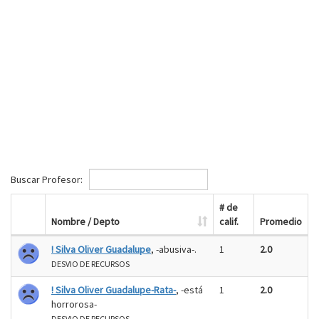
Buscar Profesor:
# de
Nombre / Depto
calif.
Promedio
! Silva Oliver Guadalupe
, -abusiva-.
1
2.0
DESVIO DE RECURSOS
! Silva Oliver Guadalupe-Rata-
, -está
1
2.0
horrorosa-
DESVIO DE RECURSOS