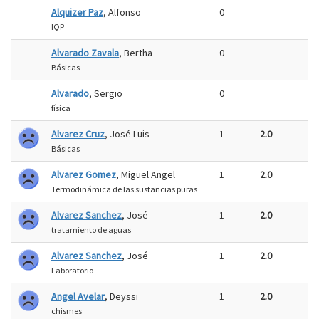
Alquizer Paz
, Alfonso
0
IQP
Alvarado Zavala
, Bertha
0
Básicas
Alvarado
, Sergio
0
física
Alvarez Cruz
, José Luis
1
2.0
Básicas
Alvarez Gomez
, Miguel Angel
1
2.0
Termodinámica de las sustancias puras
Alvarez Sanchez
, José
1
2.0
tratamiento de aguas
Alvarez Sanchez
, José
1
2.0
Laboratorio
Angel Avelar
, Deyssi
1
2.0
chismes