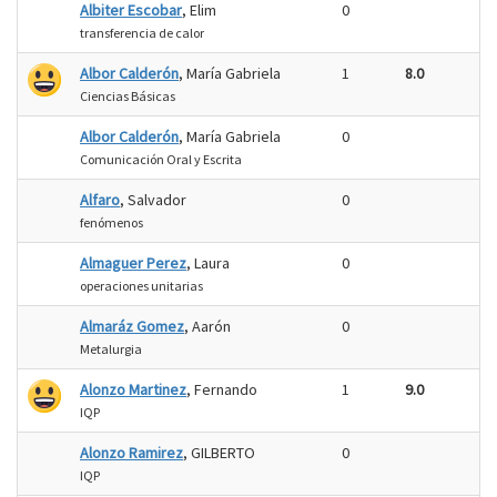
Albiter Escobar
, Elim
0
transferencia de calor
Albor Calderón
, María Gabriela
1
8.0
Ciencias Básicas
Albor Calderón
, María Gabriela
0
Comunicación Oral y Escrita
Alfaro
, Salvador
0
fenómenos
Almaguer Perez
, Laura
0
operaciones unitarias
Almaráz Gomez
, Aarón
0
Metalurgia
Alonzo Martinez
, Fernando
1
9.0
IQP
Alonzo Ramirez
, GILBERTO
0
IQP