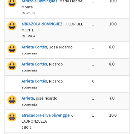
Arrazola Dominguez
, María Flor del
1
10.0
Monte
Quimica
aRRAZOLA dOMINGUEZ..
, FLOR DEL
1
10.0
MONTE
QUIMICA
Arrieta Cortés
, José Ricardo
1
8.0
economía
Arrieta Cortés
, Ricardo
1
8.0
economía
Arrieta Cortés
, Ricardo..
0
economía
Arrieta
, josé ricardo
1
7.0
economía
atracadora-silva oliver gpe -
,
1
10.0
LADRONZUELA
ESIQIE