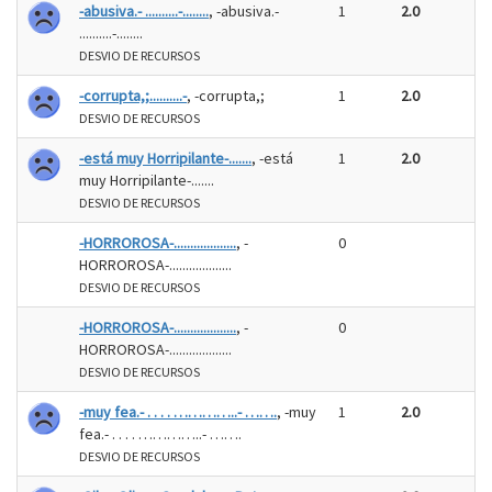
-abusiva.- ..........-........
, -abusiva.-
1
2.0
..........-........
DESVIO DE RECURSOS
-corrupta,;..........-
, -corrupta,;
1
2.0
DESVIO DE RECURSOS
-está muy Horripilante-.......
, -está
1
2.0
muy Horripilante-.......
DESVIO DE RECURSOS
-HORROROSA-...................
, -
0
HORROROSA-...................
DESVIO DE RECURSOS
-HORROROSA-...................
, -
0
HORROROSA-...................
DESVIO DE RECURSOS
-muy fea.- . . . . …………..- …….
, -muy
1
2.0
fea.- . . . . …………..- …….
DESVIO DE RECURSOS