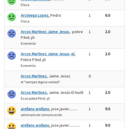
Física
Arciniega Lopez
, Pedro
1
6.0
Física
Arcos Martinez Jaime Jesus
, -pobre
1
2.0
P3nd..j0-
Economía
Arcos Martinez Jaime Jesus- el
,
1
2.0
Pobre P3nd..j0
Economía
Arcos Martinez
, Jaime Jesus
0
el "siempre digo la verdad"
Arcos Martinez
, Jaime Jesús-El Inutil
1
2.0
Es un pobre P3nd..j0
arellano arellano
, jose javier..........
1
9.0
seminario de comunicación
arellano arellano
, jose javier.............
1
9.0