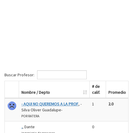
Buscar Profesor:
# de
Nombre / Depto
calif.
Promedio
- AQUI NO QUEREMOS A LA PROF
, -
1
2.0
Silva Oliver Guadalupe-
POR RATERA
.
, Dante
0
ingenieria de procesos