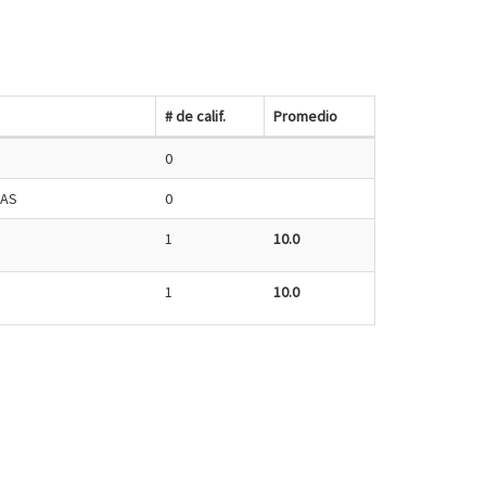
# de calif.
Promedio
0
RAS
0
1
10.0
1
10.0