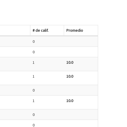
# de calif.
Promedio
0
0
1
10.0
1
10.0
0
1
10.0
0
0