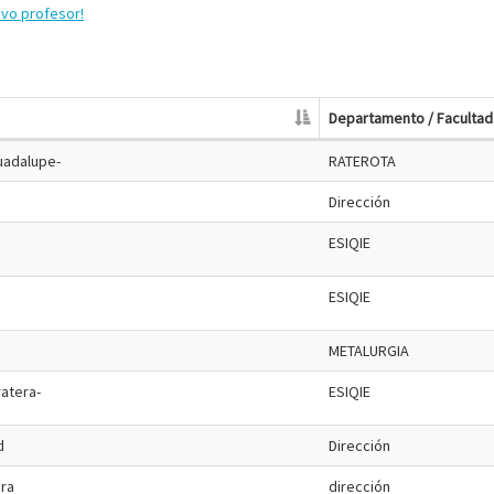
evo profesor!
Departamento / Facultad
Guadalupe-
RATEROTA
Dirección
ESIQIE
ESIQIE
METALURGIA
ratera-
ESIQIE
d
Dirección
ora
dirección