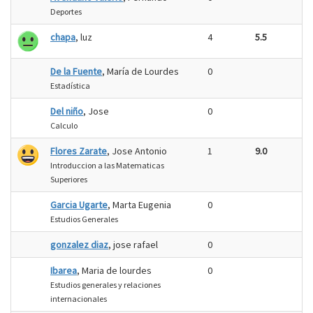
Deportes
chapa
, luz
4
5.5
De la Fuente
, María de Lourdes
0
Estadística
Del niño
, Jose
0
Calculo
Flores Zarate
, Jose Antonio
1
9.0
Introduccion a las Matematicas
Superiores
Garcia Ugarte
, Marta Eugenia
0
Estudios Generales
gonzalez diaz
, jose rafael
0
Ibarea
, Maria de lourdes
0
Estudios generales y relaciones
internacionales