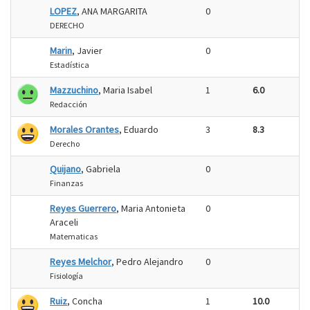
LOPEZ
, ANA MARGARITA
0
DERECHO
Marin
, Javier
0
Estadística
Mazzuchino
, Maria Isabel
1
6.0
Redacción
Morales Orantes
, Eduardo
3
8.3
Derecho
Quijano
, Gabriela
0
Finanzas
Reyes Guerrero
, Maria Antonieta
0
Araceli
Matematicas
Reyes Melchor
, Pedro Alejandro
0
Fisiología
Ruiz
, Concha
1
10.0