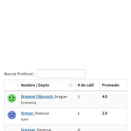
Buscar Profesor:
Nombre / Depto
# de calif.
Promedio
Branimir Filipovich
, Dragan
1
4.0
Economía
Dreser
, Denisse
1
2.0
Itam
Dresser
, Denisse
0