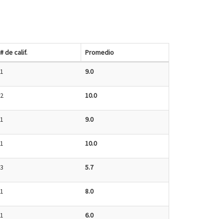
# de calif.
Promedio
1
9.0
2
10.0
1
9.0
1
10.0
3
5.7
1
8.0
1
6.0