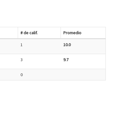
# de calif.
Promedio
1
10.0
3
9.7
0