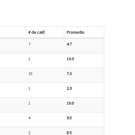
# de calif.
Promedio
7
4.7
1
10.0
25
7.3
1
2.0
1
10.0
4
9.5
2
8.5