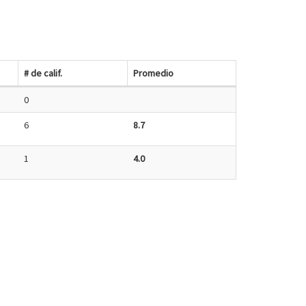
# de calif.
Promedio
0
6
8.7
1
4.0