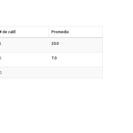
# de calif.
Promedio
1
10.0
5
7.0
0