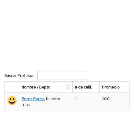
Buscar Profesor:
Nombre / Depto
# de calif.
Promedio
Perez Perez
, Dionicio
1
10.0
ITSAV