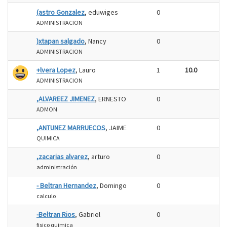
(astro Gonzalez
, eduwiges
0
ADMINISTRACION
)xtapan salgado
, Nancy
0
ADMINISTRACION
+lvera Lopez
, Lauro
1
10.0
ADMINISTRACION
,ALVAREEZ JIMENEZ
, ERNESTO
0
ADMON
,ANTUNEZ MARRUECOS
, JAIME
0
QUIMICA
,zacarias alvarez
, arturo
0
administración
- Beltran Hernandez
, Domingo
0
calculo
-Beltran Rios
, Gabriel
0
fisico quimica