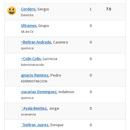
Cordero
, Sergio
1
7.0
Derecho
Ultramex
, Grupo
0
SA de CV
~Beltran Andrade
, Casimiro
0
quimica
~Colin Colin
, Lucrecia
0
Administración
¡gnacio Ramirez
, Pedro
0
ADMINISTRACION
¡zacarias Dominguez
, Indalesio
0
quimica
¨Ayala Benitez
, Jorge
0
economia
´beltran Juarez
, Enrique
0