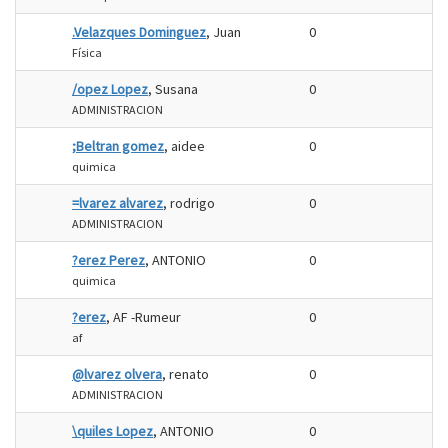
.Velazques Dominguez
, Juan
0
Física
/opez Lopez
, Susana
0
ADMINISTRACION
;Beltran gomez
, aidee
0
quimica
=lvarez alvarez
, rodrigo
0
ADMINISTRACION
?erez Perez
, ANTONIO
0
quimica
?erez
, AF -Rumeur
0
af
@lvarez olvera
, renato
0
ADMINISTRACION
\quiles Lopez
, ANTONIO
0