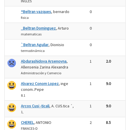
INGLES
^Beltran vazques
, bernardo
0
fisica
_Beltran Dominguez
, Arturo
0
matematicas
`Beltran Aguilar
, Dionisio
0
termodinámica
Abdurashidova Arsenovna
,
1
2.0
Allensenia Zarina Alexandra
Administración y Comercio
Alvarez Conom Lopez
, inge
1
9.0
conom..Pepe
8.1
Arcos Cusi -ticali
, A. CUS.tica ´,
1
9.0
1,
CHEREL
, ANTONIO
2
8.5
FRANCES-D