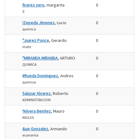
!lvarez zero
, margarita
0
0
!Zepeda Jimenez
, Lucio
0
quimica
"Juarez Ponce
, Gerardo
0
mate
"MIRANDA MIRANDA
, ARTURO
0
QUIMICA
#Rueda Dominguez
, Andres
0
quimiza
$alazar Alvarez
, Roberto
0
ADMINISTRACION
%lvera Benitez
, Mauro
0
INGLES
&ue Gonzalez
, Armando
0
economía