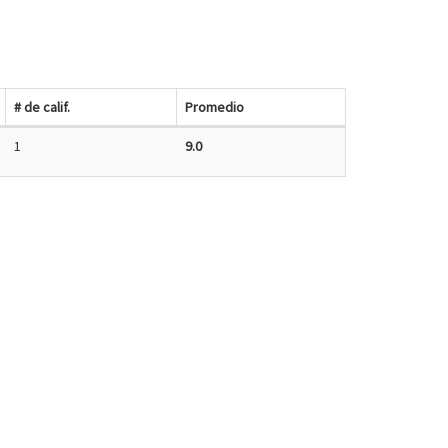
# de calif.
Promedio
1
9.0