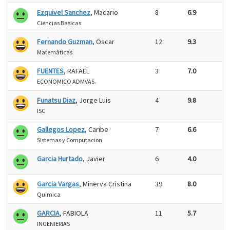
Ezquivel Sanchez
, Macario
8
6.9
Ciencias Basicas
Fernando Guzman
, Oscar
12
9.3
Matemàticas
FUENTES
, RAFAEL
3
7.0
ECONOMICO ADMVAS.
Funatsu Diaz
, Jorge Luis
4
9.8
ISC
Gallegos Lopez
, Caribe
7
6.6
Sistemas y Computacion
Garcia Hurtado
, Javier
6
4.0
Garcia Vargas
, Minerva Cristina
39
8.0
Quimica
GARCIA
, FABIOLA
11
5.7
INGENIERIAS