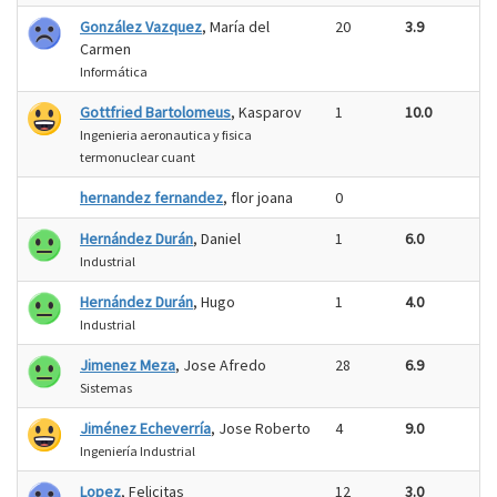
González Vazquez
, María del
20
3.9
Carmen
Informática
Gottfried Bartolomeus
, Kasparov
1
10.0
Ingenieria aeronautica y fisica
termonuclear cuant
hernandez fernandez
, flor joana
0
Hernández Durán
, Daniel
1
6.0
Industrial
Hernández Durán
, Hugo
1
4.0
Industrial
Jimenez Meza
, Jose Afredo
28
6.9
Sistemas
Jiménez Echeverría
, Jose Roberto
4
9.0
Ingeniería Industrial
Lopez
, Felicitas
12
3.0