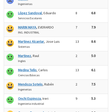
Ingenierias
López Sandoval
, Eduardo
8
6.8
Servicios Escolares
MARIN MAYA
, EVERARDO
7
7.9
ING. INDUSTRIAL
Martinez Alcantar
, Jose Luis
13
8.6
Sistemas
Martinez
, Raul
2
5.0
Ingles
Medina Tello
, Carlos
13
6.1
Ciencias Básicas
Mendoza Sotelo
, Rubén
2
7.5
Ingenerias
Onchi Espinoza
, Ireri
9
5.3
Ingenieria industrial