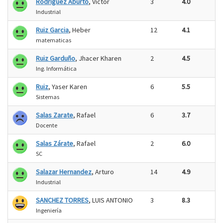
Rodriguez Aburto
, Victor
3
4.0
Industrial
Ruiz Garcia
, Heber
12
4.1
matematicas
Ruiz Garduño
, Jhacer Kharen
2
4.5
Ing. Informática
Ruiz
, Yaser Karen
6
5.5
Sistemas
Salas Zarate
, Rafael
6
3.7
Docente
Salas Zárate
, Rafael
2
6.0
SC
Salazar Hernandez
, Arturo
14
4.9
Industrial
SANCHEZ TORRES
, LUIS ANTONIO
3
8.3
Ingeniería