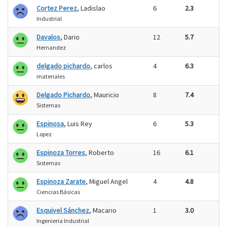
Cortez Perez
, Ladislao
6
2.3
Industrial
Davalos
, Dario
12
5.7
Hernandez
delgado pichardo
, carlos
4
6.3
materiales
Delgado Pichardo
, Mauricio
8
7.4
Sistemas
Espinosa
, Luis Rey
6
5.3
Lopez
Espinoza Torres
, Roberto
16
6.1
Sistemas
Espinoza Zarate
, Miguel Angel
4
4.8
Ciencias Básicas
Esquivel Sánchez
, Macario
1
3.0
Ingenieria Industrial