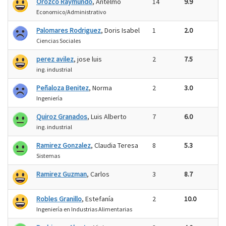
Orozco Raymundo
, Antelmo
14
9.9
Economico/Administrativo
Palomares Rodriguez
, Doris Isabel
1
2.0
Ciencias Sociales
perez avilez
, jose luis
2
7.5
ing. industrial
Peñaloza Benitez
, Norma
2
3.0
Ingeniería
Quiroz Granados
, Luis Alberto
7
6.0
ing. industrial
Ramirez Gonzalez
, Claudia Teresa
8
5.3
Sistemas
Ramirez Guzman
, Carlos
3
8.7
Robles Granillo
, Estefanía
2
10.0
Ingeniería en Industrias Alimentarias