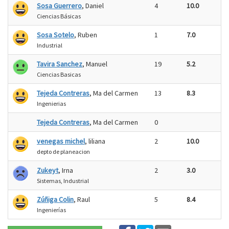
Sosa Guerrero
, Daniel
4
10.0
Ciencias Básicas
Sosa Sotelo
, Ruben
1
7.0
Industrial
Tavira Sanchez
, Manuel
19
5.2
Ciencias Basicas
Tejeda Contreras
, Ma del Carmen
13
8.3
Ingenierias
Tejeda Contreras
, Ma del Carmen
0
venegas michel
, liliana
2
10.0
depto de planeacion
Zukeyt
, Irna
2
3.0
Sistemas, Industrial
Zúñiga Colin
, Raul
5
8.4
Ingenierías