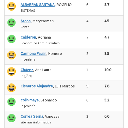
ALBARRAN SANTANA
, ROGELIO
6
8.7
SISTEMAS
Arcos
, Marycarmen
4
4.5
Conta
Calderon
, Adriana
7
4.7
Economico Administrativo
Carmona Paulin
, Homero
2
8.5
Ingeniería
Chávez
, Ana Laura
1
10.0
Ing/Arq
Cisneros Alejandre
, Luis Marcos
9
7.6
colin maya
, Leonardo
6
5.2
Ingeniería
Correa Serna
, Vanessa
2
6.0
sitemas /informatica