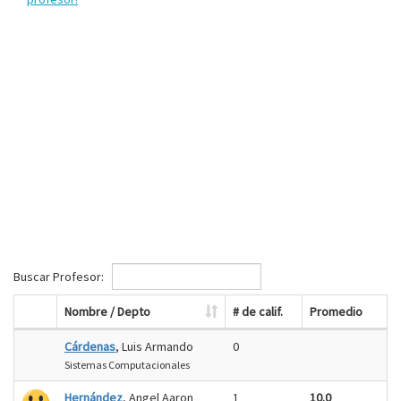
Buscar Profesor:
Nombre / Depto
# de calif.
Promedio
Cárdenas
, Luis Armando
0
Sistemas Computacionales
Hernández
, Angel Aaron
1
10.0