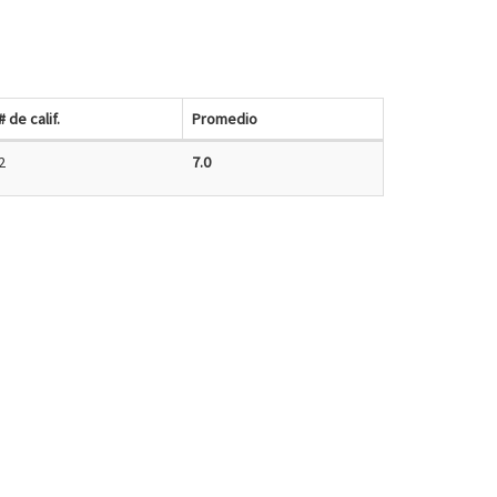
# de calif.
Promedio
2
7.0