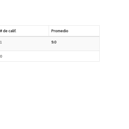
# de calif.
Promedio
1
9.0
0