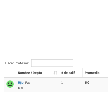
Buscar Profesor:
Nombre / Depto
# de calif.
Promedio
Hijo
, Pas
1
6.0
Bigi