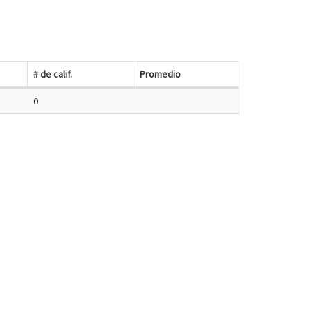
# de calif.
Promedio
0