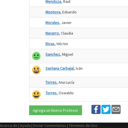
Mendoza
, Raúl
Montoya
, Eduardo
Morales
, Javier
Navarro
, Claudia
Rivas
, Héctor
Sanchez
, Miguel
Santana Carbajal
, Iván
Torres
, Ana Lucía
Torres
, Oswaldo
Agrega un Nuevo Profesor
Acerca de
|
Ayuda
|
Enviar Comentarios
|
Términos de Uso