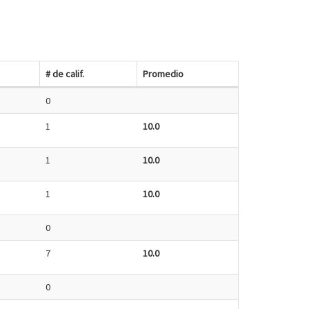
# de calif.
Promedio
0
1
10.0
1
10.0
1
10.0
0
7
10.0
0