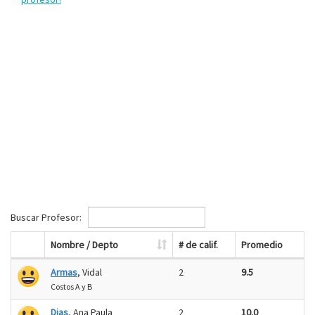
Buscar Profesor:
Nombre / Depto
# de calif.
Promedio
Armas
, Vidal
2
9.5
Costos A y B
Dias
, Ana Paula
2
10.0