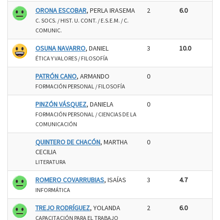
ORONA ESCOBAR
, PERLA IRASEMA
2
6.0
C. SOCS. / HIST. U. CONT. / E.S.E.M. / C.
COMUNIC.
OSUNA NAVARRO
, DANIEL
3
10.0
ÉTICA Y VALORES / FILOSOFÍA
PATRÓN CANO
, ARMANDO
0
FORMACIÓN PERSONAL / FILOSOFÍA
PINZÓN VÁSQUEZ
, DANIELA
0
FORMACIÓN PERSONAL / CIENCIAS DE LA
COMUNICACIÓN
QUINTERO DE CHACÓN
, MARTHA
0
CECILIA
LITERATURA
ROMERO COVARRUBIAS
, ISAÍAS
3
4.7
INFORMÁTICA
TREJO RODRÍGUEZ
, YOLANDA
2
6.0
CAPACITACIÓN PARA EL TRABAJO