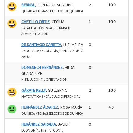
BERNAL
, LORENA GUADALUPE
2
10.0
QUÍMICA / TEMAS SELECTOS DE QUÍMICA
CASTILLO ORTIZ
, CECILIA
1
10.0
CAPACITACIÓN PARA EL TRABAJO
ADMINISTRACIÓN
DE SANTIAGO CARETTA
, LUZ IMELDA
0
GEOGRAFÍA / ECOLOGÍA / CIENCIAS DE LA
SALUD
DOMENECH HERNÁNDEZ
, HILDA
0
GUADALUPE
HIST. U. CONT. / ORIENTACIÓN
GÁRATE KELLY
, GUILLERMO
2
10.0
MATEMÁTICAS / CÁLCULO DIFERENCIAL
HERNÁNDEZ ÁLVAREZ
, ROSA MARÍA
1
4.0
QUÍMICA / TEMAS SELECTOS DE QUÍMICA
HERÁNDEZ SARABIA
, JAVIER
0
ECONOMÍA / HIST. U. CONT.