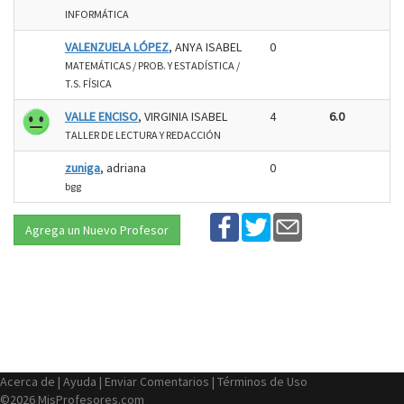
INFORMÁTICA
VALENZUELA LÓPEZ
, ANYA ISABEL
0
MATEMÁTICAS / PROB. Y ESTADÍSTICA /
T.S. FÍSICA
VALLE ENCISO
, VIRGINIA ISABEL
4
6.0
TALLER DE LECTURA Y REDACCIÓN
zuniga
, adriana
0
bgg
Agrega un Nuevo Profesor
Acerca de
|
Ayuda
|
Enviar Comentarios
|
Términos de Uso
©2026 MisProfesores.com