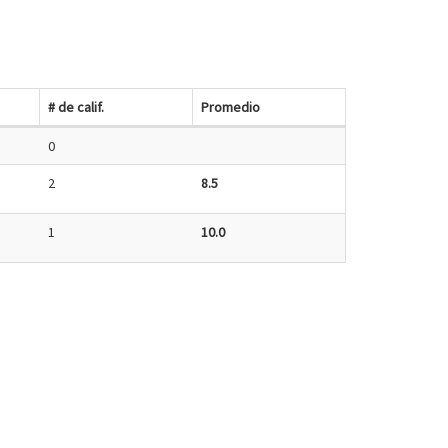
# de calif.
Promedio
0
2
8.5
1
10.0