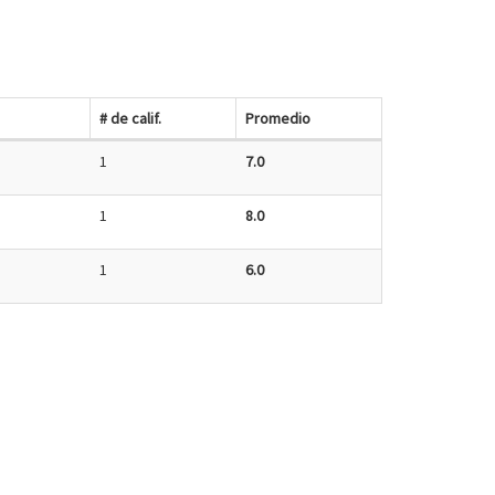
# de calif.
Promedio
1
7.0
1
8.0
1
6.0