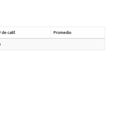
# de calif.
Promedio
0