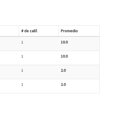
# de calif.
Promedio
1
10.0
1
10.0
1
2.0
1
2.0